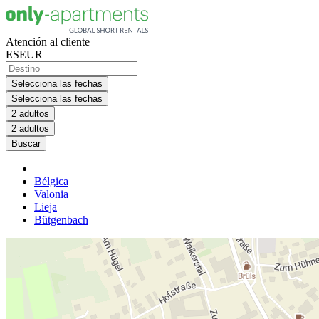
Atención al cliente
ES
EUR
Selecciona las fechas
Selecciona las fechas
2 adultos
2 adultos
Buscar
Bélgica
Valonia
Lieja
Bütgenbach