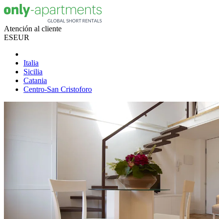
Atención al cliente
ES
EUR
Italia
Sicilia
Catania
Centro-San Cristoforo