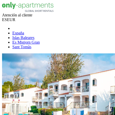
Atención al cliente
ES
EUR
España
Islas Baleares
Es Migjorn Gran
Sant Tomàs