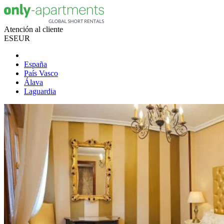
Atención al cliente
ES
EUR
España
País Vasco
Álava
Laguardia