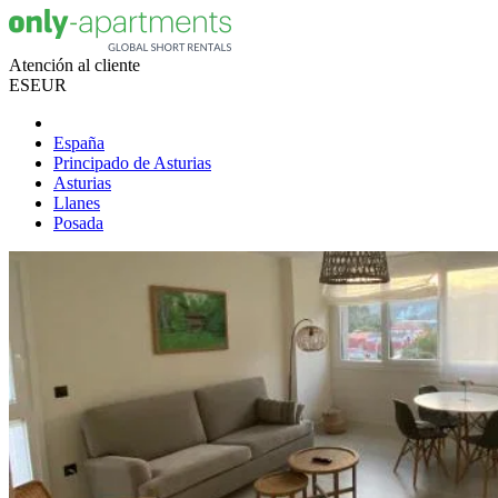
Atención al cliente
ES
EUR
España
Principado de Asturias
Asturias
Llanes
Posada