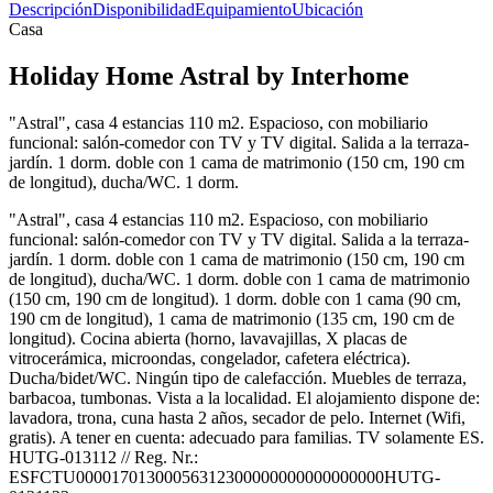
Descripción
Disponibilidad
Equipamiento
Ubicación
Casa
Holiday Home Astral by Interhome
"Astral", casa 4 estancias 110 m2. Espacioso, con mobiliario
funcional: salón-comedor con TV y TV digital. Salida a la terraza-
jardín. 1 dorm. doble con 1 cama de matrimonio (150 cm, 190 cm
de longitud), ducha/WC. 1 dorm.
"Astral", casa 4 estancias 110 m2. Espacioso, con mobiliario
funcional: salón-comedor con TV y TV digital. Salida a la terraza-
jardín. 1 dorm. doble con 1 cama de matrimonio (150 cm, 190 cm
de longitud), ducha/WC. 1 dorm. doble con 1 cama de matrimonio
(150 cm, 190 cm de longitud). 1 dorm. doble con 1 cama (90 cm,
190 cm de longitud), 1 cama de matrimonio (135 cm, 190 cm de
longitud). Cocina abierta (horno, lavavajillas, X placas de
vitrocerámica, microondas, congelador, cafetera eléctrica).
Ducha/bidet/WC. Ningún tipo de calefacción. Muebles de terraza,
barbacoa, tumbonas. Vista a la localidad. El alojamiento dispone de:
lavadora, trona, cuna hasta 2 años, secador de pelo. Internet (Wifi,
gratis). A tener en cuenta: adecuado para familias. TV solamente ES.
HUTG-013112 // Reg. Nr.:
ESFCTU00001701300056312300000000000000000HUTG-