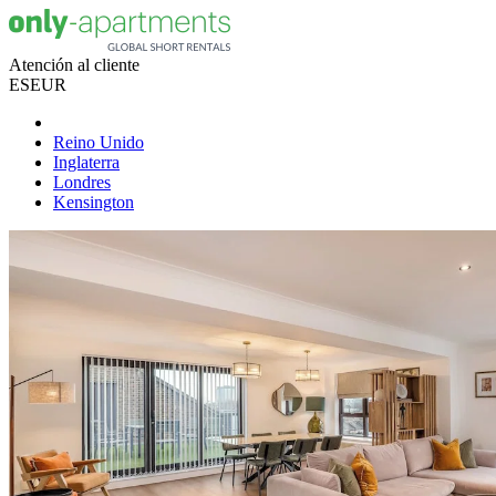
Atención al cliente
ES
EUR
Reino Unido
Inglaterra
Londres
Kensington