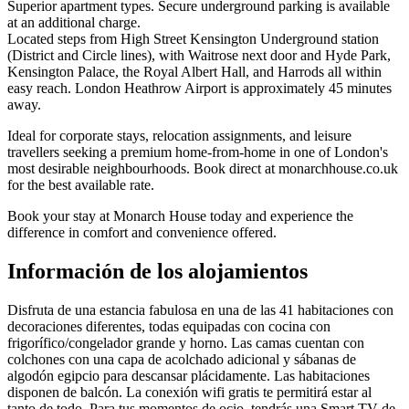
Superior apartment types. Secure underground parking is available
at an additional charge.
Located steps from High Street Kensington Underground station
(District and Circle lines), with Waitrose next door and Hyde Park,
Kensington Palace, the Royal Albert Hall, and Harrods all within
easy reach. London Heathrow Airport is approximately 45 minutes
away.
Ideal for corporate stays, relocation assignments, and leisure
travellers seeking a premium home-from-home in one of London's
most desirable neighbourhoods. Book direct at monarchhouse.co.uk
for the best available rate.
Book your stay at Monarch House today and experience the
difference in comfort and convenience offered.
Información de los alojamientos
Disfruta de una estancia fabulosa en una de las 41 habitaciones con
decoraciones diferentes, todas equipadas con cocina con
frigorífico/congelador grande y horno. Las camas cuentan con
colchones con una capa de acolchado adicional y sábanas de
algodón egipcio para descansar plácidamente. Las habitaciones
disponen de balcón. La conexión wifi gratis te permitirá estar al
tanto de todo. Para tus momentos de ocio, tendrás una Smart TV de