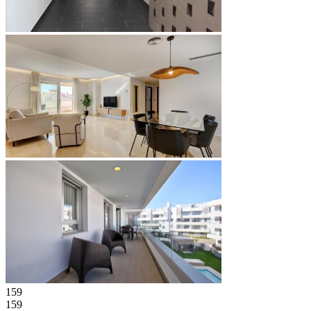
159
159