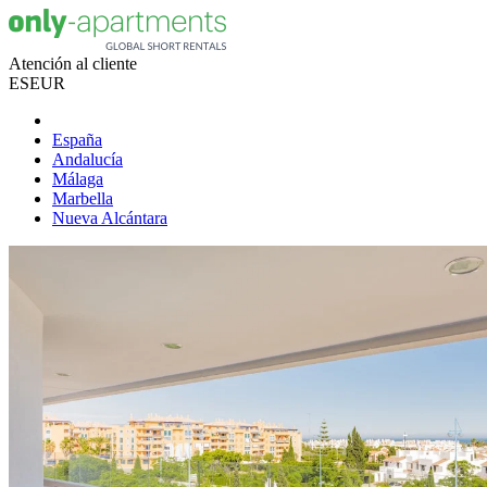
Atención al cliente
ES
EUR
España
Andalucía
Málaga
Marbella
Nueva Alcántara