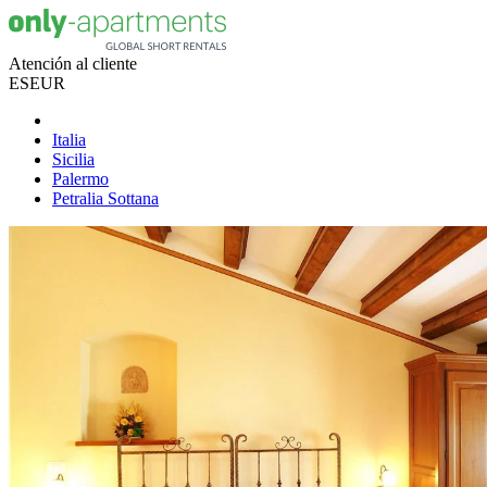
Atención al cliente
ES
EUR
Italia
Sicilia
Palermo
Petralia Sottana