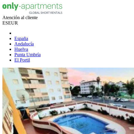
Atención al cliente
ES
EUR
España
Andalucía
Huelva
Punta Umbría
El Portil