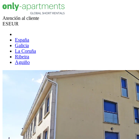
Atención al cliente
ES
EUR
España
Galicia
La Coruña
Ribeira
Aguiño