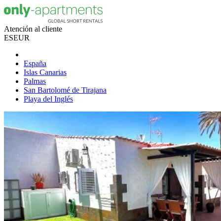
Atención al cliente
ES
EUR
España
Islas Canarias
Palmas
San Bartolomé de Tirajana
Playa del Inglés