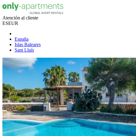
Atención al cliente
ES
EUR
España
Islas Baleares
Sant Lluís