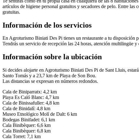
Te sentirás como en tu propia casa en cualquiera de las 8 habitaciones
artículos de higiene personal gratuitos y secadores de pelo. Entre las 
gratuitas.
Información de los servicios
En Agroturismo Biniati Des Pi tienes un restaurante a tu disposición p
Tendrás un servicio de recepción las 24 horas, atención multilingüe y 
Información sobre la ubicación
Si decides alojarte en Agroturismo Biniati Des Pi de Sant Lluis, esta
Santo Tomás y a 23,7 km de Playa de Son Bou.
Las distancias se expresan en números redondos.
Cala de Biniparratx: 4,2 km
Playa Es Caló Blanc: 4,7 km
Cala de Binissafuller: 4,8 km
Cala de Binidalí: 4,8 km
Museo Etnológico Molí de Dalt: 6 km
Bodegas Binifadet: 6,1 km
Cala Binibèquer: 6,6 km
Cala Binibèquer: 6,8 km
Cala Torret: 7,1 km