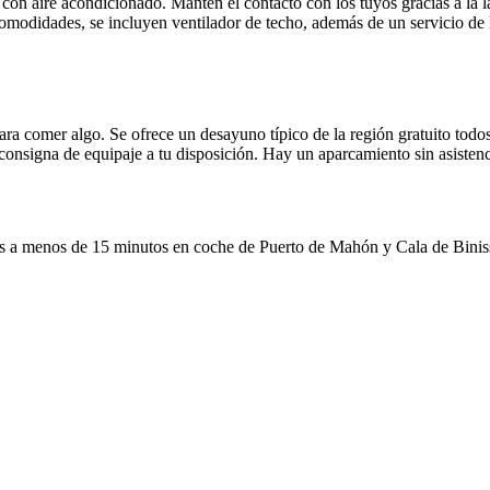
 con aire acondicionado. Mantén el contacto con los tuyos gracias a la 
comodidades, se incluyen ventilador de techo, además de un servicio de l
ara comer algo. Se ofrece un desayuno típico de la región gratuito todos
consigna de equipaje a tu disposición. Hay un aparcamiento sin asistenc
rás a menos de 15 minutos en coche de Puerto de Mahón y Cala de Biniss