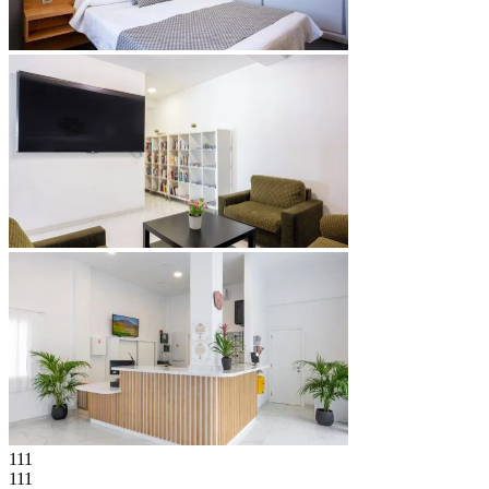
111
111