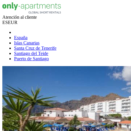
Atención al cliente
ES
EUR
España
Islas Canarias
Santa Cruz de Tenerife
Santiago del Teide
Puerto de Santiago