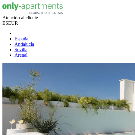
Atención al cliente
ES
EUR
España
Andalucía
Sevilla
Arenal