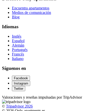
Encuentra apartamentos
Medios de comunicación
Blog
Idiomas
Inglés
Español
Alemán
Portugués
Francés
Italiano
Síguenos en
Facebook
Instagram
Twitter
Valoraciones y reseñas impulsadas por TripAdvisor
©
Tripadvisor 2026
© 2026 Only-apartments.es