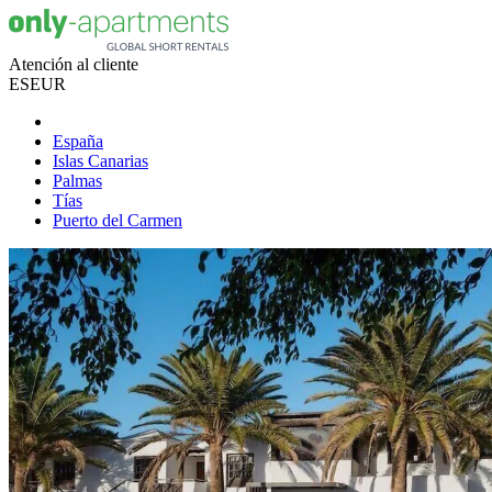
Atención al cliente
ES
EUR
España
Islas Canarias
Palmas
Tías
Puerto del Carmen