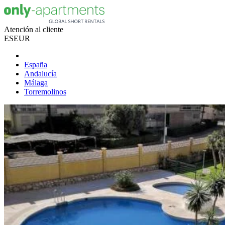
Atención al cliente
ES
EUR
España
Andalucía
Málaga
Torremolinos