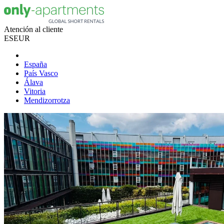
Atención al cliente
ES
EUR
España
País Vasco
Álava
Vitoria
Mendizorrotza