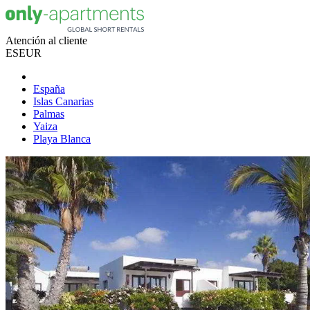
Atención al cliente
ES
EUR
España
Islas Canarias
Palmas
Yaiza
Playa Blanca