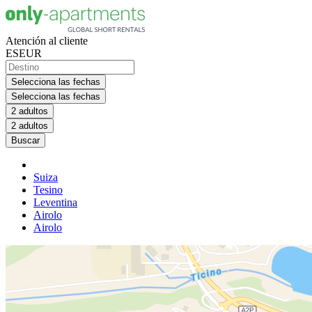
Atención al cliente
ES
EUR
Selecciona las fechas
Selecciona las fechas
2 adultos
2 adultos
Buscar
Suiza
Tesino
Leventina
Airolo
Airolo