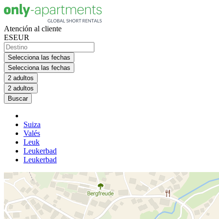
Atención al cliente
ES
EUR
Selecciona las fechas
Selecciona las fechas
2 adultos
2 adultos
Buscar
Suiza
Valés
Leuk
Leukerbad
Leukerbad