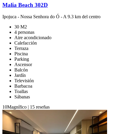
Malia Beach 302D
Ipojuca
-
Nossa Senhora do Ó
- A 9.3 km del centro
30 M2
4 personas
Aire acondicionado
Calefacción
Terraza
Piscina
Parking
Ascensor
Balcón
Jardín
Televisión
Barbacoa
Toallas
Sábanas
10
Magnífico
|
15 reseñas