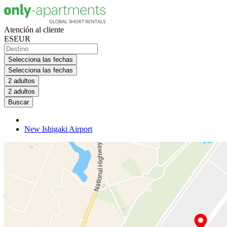
Atención al cliente
ES
EUR
Selecciona las fechas
Selecciona las fechas
2 adultos
2 adultos
Buscar
New Ishigaki Airport