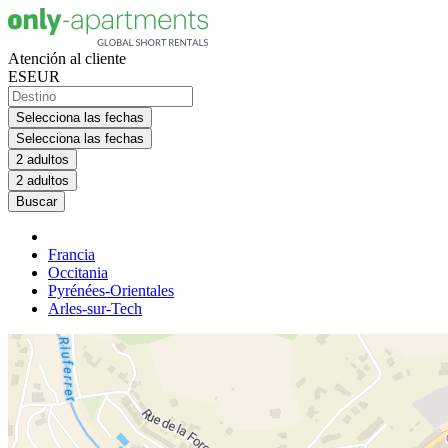
Atención al cliente
ES
EUR
Selecciona las fechas
Selecciona las fechas
2 adultos
2 adultos
Buscar
Francia
Occitania
Pyrénées-Orientales
Arles-sur-Tech