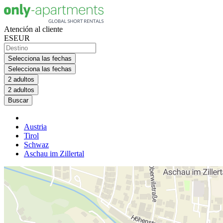
Atención al cliente
ES
EUR
Selecciona las fechas
Selecciona las fechas
2 adultos
2 adultos
Buscar
Austria
Tirol
Schwaz
Aschau im Zillertal