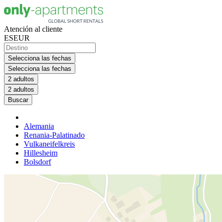
Atención al cliente
ES
EUR
Selecciona las fechas
Selecciona las fechas
2 adultos
2 adultos
Buscar
Alemania
Renania-Palatinado
Vulkaneifelkreis
Hillesheim
Bolsdorf