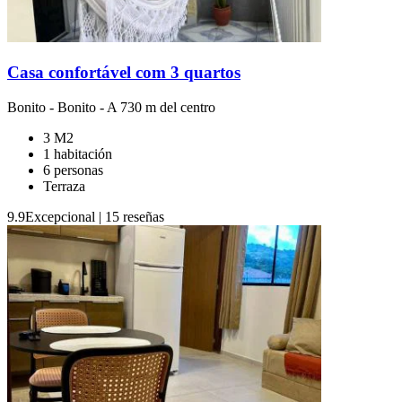
Casa confortável com 3 quartos
Bonito
-
Bonito
- A 730 m del centro
3 M2
1 habitación
6 personas
Terraza
9.9
Excepcional
|
15 reseñas