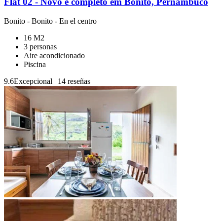
Flat 02 - Novo e completo em Bonito, Pernambuco
Bonito
-
Bonito
- En el centro
16 M2
3 personas
Aire acondicionado
Piscina
9.6
Excepcional
|
14 reseñas