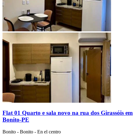
Flat 01 Quarto e sala novo na rua dos Girassóis em
Bonito-PE
Bonito
-
Bonito
- En el centro