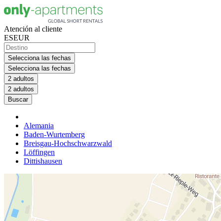
Atención al cliente
ES
EUR
Selecciona las fechas
Selecciona las fechas
2 adultos
2 adultos
Buscar
Alemania
Baden-Wurtemberg
Breisgau-Hochschwarzwald
Löffingen
Dittishausen