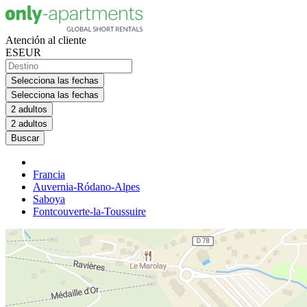
Atención al cliente
ES
EUR
Selecciona las fechas
Selecciona las fechas
2 adultos
2 adultos
Buscar
Francia
Auvernia-Ródano-Alpes
Saboya
Fontcouverte-la-Toussuire