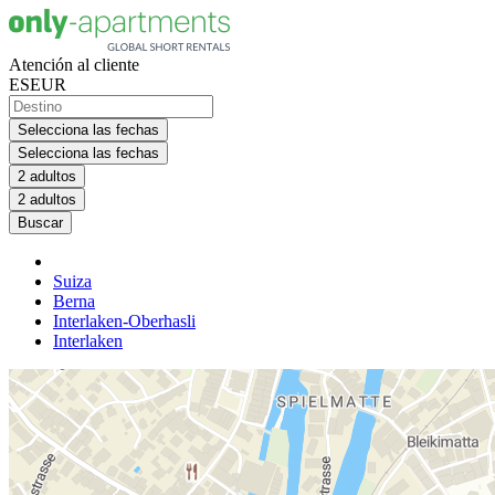
Atención al cliente
ES
EUR
Selecciona las fechas
Selecciona las fechas
2 adultos
2 adultos
Buscar
Suiza
Berna
Interlaken-Oberhasli
Interlaken