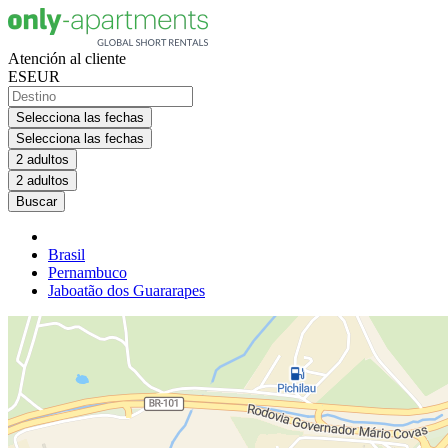
Atención al cliente
ES
EUR
Selecciona las fechas
Selecciona las fechas
2 adultos
2 adultos
Buscar
Brasil
Pernambuco
Jaboatão dos Guararapes