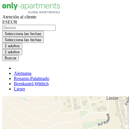
Atención al cliente
ES
EUR
Selecciona las fechas
Selecciona las fechas
2 adultos
2 adultos
Buscar
Alemania
Renania-Palatinado
Bernkastel-Wittlich
Lieser