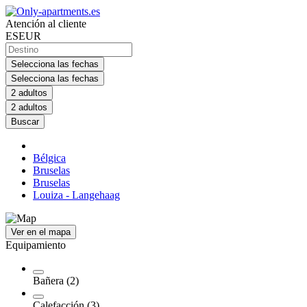
Atención al cliente
ES
EUR
Selecciona las fechas
Selecciona las fechas
2 adultos
2 adultos
Buscar
Bélgica
Bruselas
Bruselas
Louiza - Langehaag
Ver en el mapa
Equipamiento
Bañera (2)
Calefacción (3)