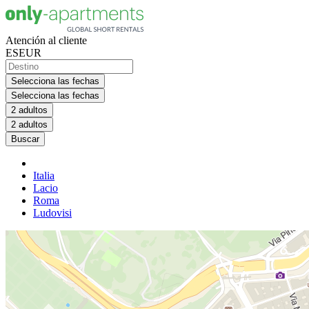
Atención al cliente
ES
EUR
Selecciona las fechas
Selecciona las fechas
2 adultos
2 adultos
Buscar
Italia
Lacio
Roma
Ludovisi