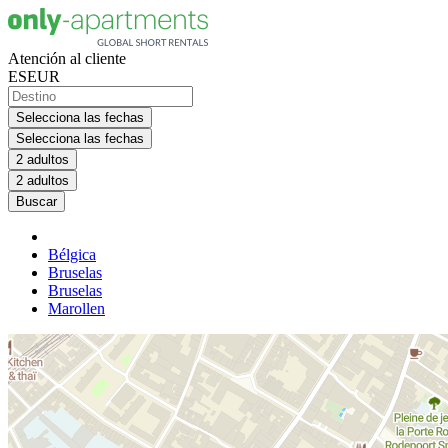
Atención al cliente
ES
EUR
Selecciona las fechas
Selecciona las fechas
2 adultos
2 adultos
Buscar
Bélgica
Bruselas
Bruselas
Marollen