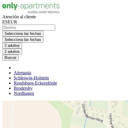
Atención al cliente
ES
EUR
Selecciona las fechas
Selecciona las fechas
2 adultos
2 adultos
Buscar
Alemania
Schleswig-Holstein
Rendsburg-Eckernförde
Brodersby
Nordhagen