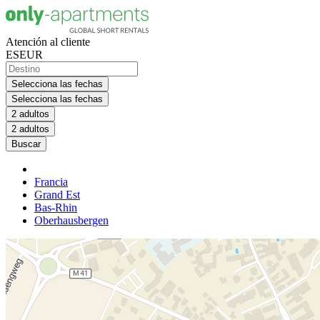
Atención al cliente
ES
EUR
Selecciona las fechas
Selecciona las fechas
2 adultos
2 adultos
Buscar
Francia
Grand Est
Bas-Rhin
Oberhausbergen