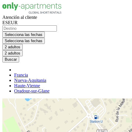
Atención al cliente
ES
EUR
Selecciona las fechas
Selecciona las fechas
2 adultos
2 adultos
Buscar
Francia
Nueva-Aquitania
Haute-Vienne
Oradour-sur-Glane