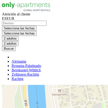
Atención al cliente
ES
EUR
Selecciona las fechas
Selecciona las fechas
2 adultos
2 adultos
Buscar
Alemania
Renania-Palatinado
Bernkastel-Wittlich
Zeltingen-Rachtig
Rachtig