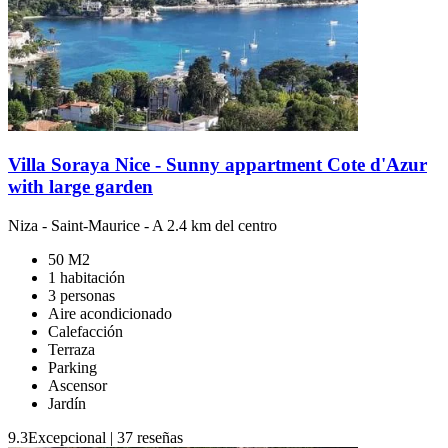
Villa Soraya Nice - Sunny appartment Cote d'Azur
with large garden
Niza
-
Saint-Maurice
- A 2.4 km del centro
50 M2
1 habitación
3 personas
Aire acondicionado
Calefacción
Terraza
Parking
Ascensor
Jardín
9.3
Excepcional
|
37 reseñas