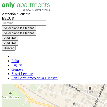
Atención al cliente
ES
EUR
Selecciona las fechas
Selecciona las fechas
2 adultos
2 adultos
Buscar
Italia
Liguria
Génova
Sestri Levante
San Bartolomeo della Ginestra