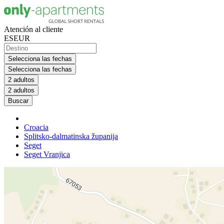
Atención al cliente
ES
EUR
Selecciona las fechas
Selecciona las fechas
2 adultos
2 adultos
Buscar
Croacia
Splitsko-dalmatinska županija
Seget
Seget Vranjica