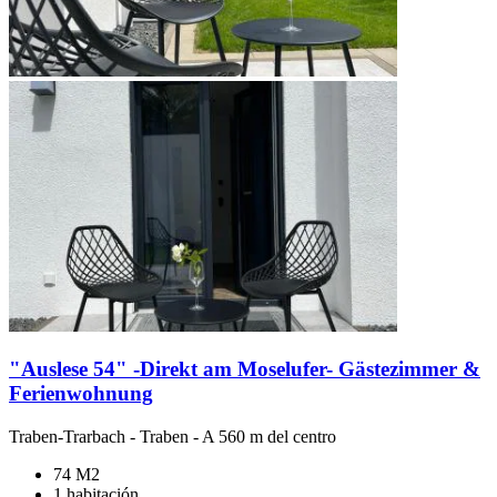
"Auslese 54" -Direkt am Moselufer- Gästezimmer &
Ferienwohnung
Traben-Trarbach
-
Traben
- A 560 m del centro
74 M2
1 habitación