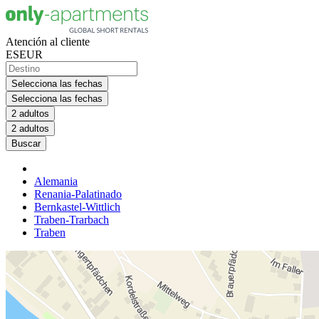
Atención al cliente
ES
EUR
Selecciona las fechas
Selecciona las fechas
2 adultos
2 adultos
Buscar
Alemania
Renania-Palatinado
Bernkastel-Wittlich
Traben-Trarbach
Traben