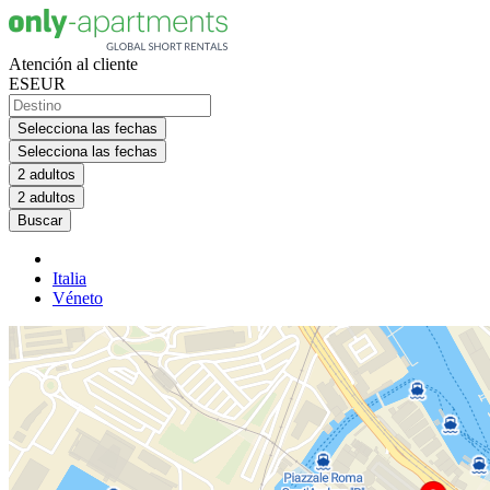
Atención al cliente
ES
EUR
Selecciona las fechas
Selecciona las fechas
2 adultos
2 adultos
Buscar
Italia
Véneto