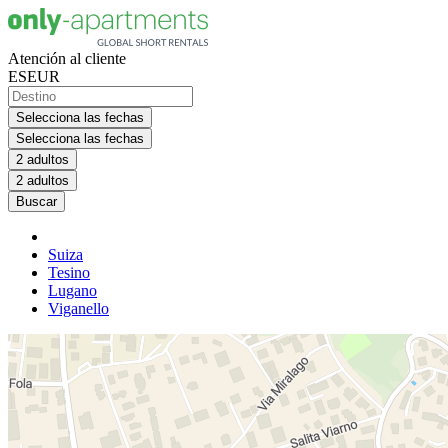
Atención al cliente
ES
EUR
Selecciona las fechas
Selecciona las fechas
2 adultos
2 adultos
Buscar
Suiza
Tesino
Lugano
Viganello