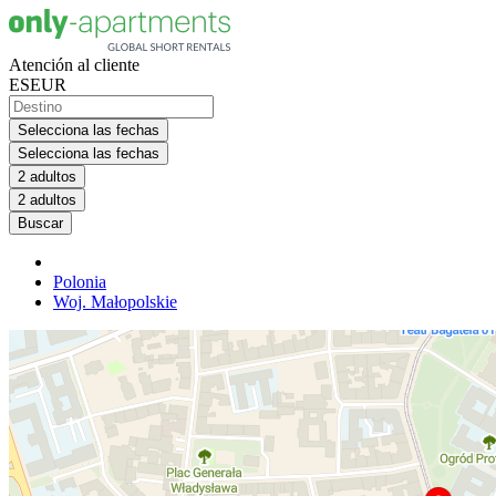
Atención al cliente
ES
EUR
Selecciona las fechas
Selecciona las fechas
2 adultos
2 adultos
Buscar
Polonia
Woj. Małopolskie