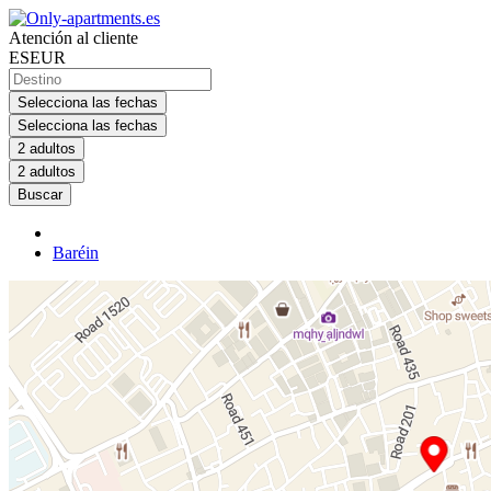
Atención al cliente
ES
EUR
Selecciona las fechas
Selecciona las fechas
2 adultos
2 adultos
Buscar
Baréin