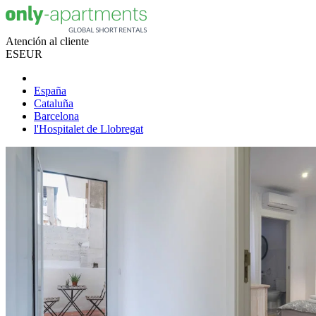
Atención al cliente
ES
EUR
España
Cataluña
Barcelona
l'Hospitalet de Llobregat