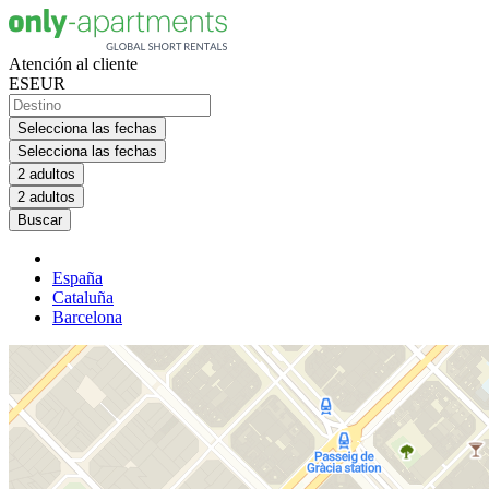
Atención al cliente
ES
EUR
Selecciona las fechas
Selecciona las fechas
2 adultos
2 adultos
Buscar
España
Cataluña
Barcelona