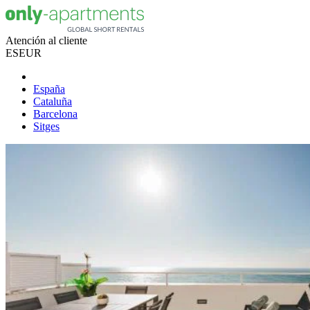
Atención al cliente
ES
EUR
España
Cataluña
Barcelona
Sitges