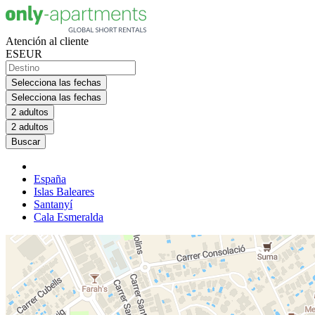
Atención al cliente
ES
EUR
Selecciona las fechas
Selecciona las fechas
2 adultos
2 adultos
Buscar
España
Islas Baleares
Santanyí
Cala Esmeralda